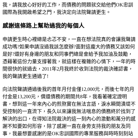
我，請我放心好好的工作，而債務的問題就交給他們OK忠訓
國際為我開啟希望之門，我決定向法院聲請更生。
感謝這條路上幫助過我的每個人
申請更生時心裡總是忐忑不安，一直在想法院真的會讓我聲請
成功嗎?如果申請沒過我該怎麼辦?面對這龐大的債務又該如何
是好?還好有身邊的朋友和同事們總是會給予我加油及鼓勵，
憑藉著這份力量支撐著我，就這樣在複雜的心情下，一年的時
間很快的就過去，2011年2月我終於收到法院的裁決確認書，
我的聲請更生通過了!
向法院聲請通過後我的首年月付金僅12,000元，而後七年的月
付金是13,200元，償還債務的期間共8年，我看著確定證明
書，想到這一年來內心的煎熬實在無法言語，淚水瞬間潰堤不
受控制的一直流下，長久以來讓我無法喘息的債務終於找到了
解決的出口，在得知法院裁決的這一刻內心的激動和萬分的感
謝不知要如何形容，除了感謝一直在身旁支持我的朋友及同
事，我最想要感謝的是OK忠訓國際的專業服務與時時刻刻站