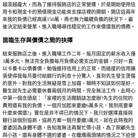
越滾越龐大，而為了維持服飾店的正常營運，於是開始使用信
用卡和現金卡的預借現金功能來支撐店裡的開銷，開店這兩年
來我的負債已經高達150萬，再也無力繼續負擔的狀況下，最
後決定結束營業，進入職場尋找穩定的工作來償還我的債務。
面臨生存與償債之間的抉擇
結束服飾店之後，進入職場工作二年，每月固定的薪水收入僅
3萬多元，無法完全負擔每月負債必需支出的金額，只好一直
以卡養卡以債養債，勉強維持信用上的正常，而過度的信用擴
張使得我每月要付給銀行的利息十分驚人，直到先生發生燙傷
的意外，對我的生活無疑是雪上加霜，頓時不知該如何是好，
醫生說先生必需要休養兩個月的時間，完全無法工作，此時心
中第一個念頭是：「家裡的生活開銷該怎麼辦?先生的住院的
費用還有我的負債，一個月加起來要繳6萬多元，我到底要拿
什麼來償還?」實在是非不得已的情況下，我只好選擇直接與
銀行談個別協商，協商方案一個月要繳3萬元，就在此時我的
婆婆因為身體不適，告知我無法再幫忙帶小孩，為了照顧先生
與小孩，還有身體不適的婆婆，在蠟燭兩頭燒的情況之下迫使