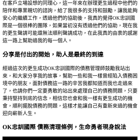
在客戶立場設想的同理心，這一年來在辦理更生過程中他們的
陪伴和專業親切的諮詢，給了我很多的支持和鼓勵，讓我能夠
安心的繼續工作，透過他們的協助後，我真的覺得OK忠訓國
際是一個很棒的團隊，如果當初沒有透過他們的協助，現在我
的更生聲請可能還無法順利聲請成功，在此我真的由衷的感謝
這一路上幫助過我的每一個人。
分享是付出的開始，助人是最終的到達
經過這次的更生成功OK忠訓國際的債務管理師鼓勵我站出
來，和大家分享我的故事，幫助一些和我一樣曾經陷入債務困
境中的朋友，面對債務這一路的辛苦我都知道而我也走過來
了，也請你們一定要勇敢的站出來處理自己的債務問題，只要
秉持堅持到底的信念，相信您也會和我一樣有更生成功的機
會，順利擺脫債務的問題，這樣才能讓自己有重新來過的機會
迎向嶄新人生。
OK忠訓國際 債務清理條例，生命勇者現身說法