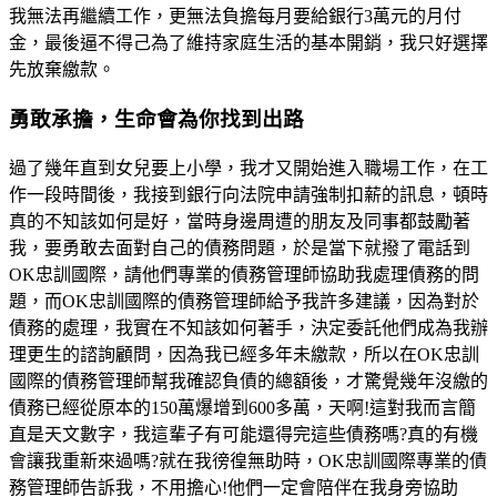
我無法再繼續工作，更無法負擔每月要給銀行3萬元的月付
金，最後逼不得己為了維持家庭生活的基本開銷，我只好選擇
先放棄繳款。
勇敢承擔，生命會為你找到出路
過了幾年直到女兒要上小學，我才又開始進入職場工作，在工
作一段時間後，我接到銀行向法院申請強制扣薪的訊息，頓時
真的不知該如何是好，當時身邊周遭的朋友及同事都鼓勵著
我，要勇敢去面對自己的債務問題，於是當下就撥了電話到
OK忠訓國際，請他們專業的債務管理師協助我處理債務的問
題，而OK忠訓國際的債務管理師給予我許多建議，因為對於
債務的處理，我實在不知該如何著手，決定委託他們成為我辦
理更生的諮詢顧問，因為我已經多年未繳款，所以在OK忠訓
國際的債務管理師幫我確認負債的總額後，才驚覺幾年沒繳的
債務已經從原本的150萬爆增到600多萬，天啊!這對我而言簡
直是天文數字，我這輩子有可能還得完這些債務嗎?真的有機
會讓我重新來過嗎?就在我徬徨無助時，OK忠訓國際專業的債
務管理師告訴我，不用擔心!他們一定會陪伴在我身旁協助