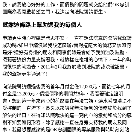
我，請我放心好好的工作，而債務的問題就交給他們OK忠訓
國際為我開啟希望之門，我決定向法院聲請更生。
感謝這條路上幫助過我的每個人
申請更生時心裡總是忐忑不安，一直在想法院真的會讓我聲請
成功嗎?如果申請沒過我該怎麼辦?面對這龐大的債務又該如何
是好?還好有身邊的朋友和同事們總是會給予我加油及鼓勵，
憑藉著這份力量支撐著我，就這樣在複雜的心情下，一年的時
間很快的就過去，2011年2月我終於收到法院的裁決確認書，
我的聲請更生通過了!
向法院聲請通過後我的首年月付金僅12,000元，而後七年的月
付金是13,200元，償還債務的期間共8年，我看著確定證明
書，想到這一年來內心的煎熬實在無法言語，淚水瞬間潰堤不
受控制的一直流下，長久以來讓我無法喘息的債務終於找到了
解決的出口，在得知法院裁決的這一刻內心的激動和萬分的感
謝不知要如何形容，除了感謝一直在身旁支持我的朋友及同
事，我最想要感謝的是OK忠訓國際的專業服務與時時刻刻站