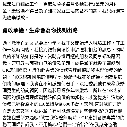
我無法再繼續工作，更無法負擔每月要給銀行3萬元的月付
金，最後逼不得己為了維持家庭生活的基本開銷，我只好選擇
先放棄繳款。
勇敢承擔，生命會為你找到出路
過了幾年直到女兒要上小學，我才又開始進入職場工作，在工
作一段時間後，我接到銀行向法院申請強制扣薪的訊息，頓時
真的不知該如何是好，當時身邊周遭的朋友及同事都鼓勵著
我，要勇敢去面對自己的債務問題，於是當下就撥了電話到
OK忠訓國際，請他們專業的債務管理師協助我處理債務的問
題，而OK忠訓國際的債務管理師給予我許多建議，因為對於
債務的處理，我實在不知該如何著手，決定委託他們成為我辦
理更生的諮詢顧問，因為我已經多年未繳款，所以在OK忠訓
國際的債務管理師幫我確認負債的總額後，才驚覺幾年沒繳的
債務已經從原本的150萬爆增到600多萬，天啊!這對我而言簡
直是天文數字，我這輩子有可能還得完這些債務嗎?真的有機
會讓我重新來過嗎?就在我徬徨無助時，OK忠訓國際專業的債
務管理師告訴我，不用擔心!他們一定會陪伴在我身旁協助