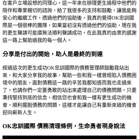
在客戶立場設想的同理心，這一年來在辦理更生過程中他們的
陪伴和專業親切的諮詢，給了我很多的支持和鼓勵，讓我能夠
安心的繼續工作，透過他們的協助後，我真的覺得OK忠訓國
際是一個很棒的團隊，如果當初沒有透過他們的協助，現在我
的更生聲請可能還無法順利聲請成功，在此我真的由衷的感謝
這一路上幫助過我的每一個人。
分享是付出的開始，助人是最終的到達
經過這次的更生成功OK忠訓國際的債務管理師鼓勵我站出
來，和大家分享我的故事，幫助一些和我一樣曾經陷入債務困
境中的朋友，面對債務這一路的辛苦我都知道而我也走過來
了，也請你們一定要勇敢的站出來處理自己的債務問題，只要
秉持堅持到底的信念，相信您也會和我一樣有更生成功的機
會，順利擺脫債務的問題，這樣才能讓自己有重新來過的機會
迎向嶄新人生。
OK忠訓國際 債務清理條例，生命勇者現身說法