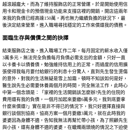
越滾越龐大，而為了維持服飾店的正常營運，於是開始使用信
用卡和現金卡的預借現金功能來支撐店裡的開銷，開店這兩年
來我的負債已經高達150萬，再也無力繼續負擔的狀況下，最
後決定結束營業，進入職場尋找穩定的工作來償還我的債務。
面臨生存與償債之間的抉擇
結束服飾店之後，進入職場工作二年，每月固定的薪水收入僅
3萬多元，無法完全負擔每月負債必需支出的金額，只好一直
以卡養卡以債養債，勉強維持信用上的正常，而過度的信用擴
張使得我每月要付給銀行的利息十分驚人，直到先生發生燙傷
的意外，對我的生活無疑是雪上加霜，頓時不知該如何是好，
醫生說先生必需要休養兩個月的時間，完全無法工作，此時心
中第一個念頭是：「家裡的生活開銷該怎麼辦?先生的住院的
費用還有我的負債，一個月加起來要繳6萬多元，我到底要拿
什麼來償還?」實在是非不得已的情況下，我只好選擇直接與
銀行談個別協商，協商方案一個月要繳3萬元，就在此時我的
婆婆因為身體不適，告知我無法再幫忙帶小孩，為了照顧先生
與小孩，還有身體不適的婆婆，在蠟燭兩頭燒的情況之下迫使